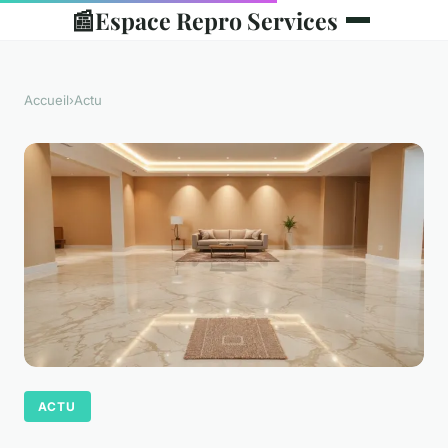
📰
Espace Repro Services
Accueil
›
Actu
ACTU