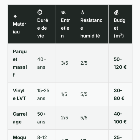
⏱️
🧼
💧
💰
🔹
Duré
Entr
Résistanc
Budg
Matér
e de
etie
e
et
iau
vie
n
humidité
(m²)
Parqu
et
40+
50-
3/5
2/5
massi
ans
120 €
f
Vinyl
15-25
30-
1/5
5/5
e LVT
ans
80 €
Carrel
50+
40-
2/5
5/5
age
ans
100 €
Moqu
8-12
25-