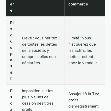
èr
commerce
e
Ri
s
q
Élevé : vous héritez
Limité : vous
u
de toutes les dettes
n’acquérez que
e
de la société, y
les actifs, les
p
compris celles non
dettes restent
a
déclarées
chez le vendeur
s
si
f
Fi
Imposition sur les
Assujetti à la TVA,
s
plus-values de
droits
c
cession des titres,
d’enregistrement
al
droits