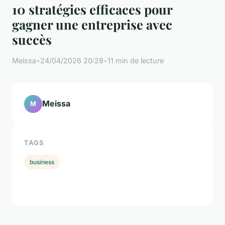
10 stratégies efficaces pour
gagner une entreprise avec
succès
Meissa
•
24/04/2026 20:28
•
11 min de lecture
Meissa
M
TAGS
business