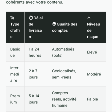
cohérents avec votre contenu.
🚀
⏱️ Délai
⚠️
Type
de
🧑 Qualité des
Niveau
d'offr
livraiso
comptes
de
e
n
risque
Basiq
1 à 24
Automatisés
Élevé
ue
heures
(bots)
Inter
2 à 7
Géolocalisés,
médi
Modéré
jours
semi-réels
aire
Comptes
Prem
5 à 14
réels, activité
Faible
ium
jours
humaine