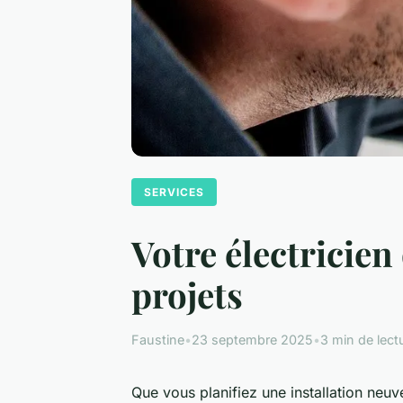
SERVICES
Votre électricien
projets
Faustine
•
23 septembre 2025
•
3 min de lect
Que vous planifiez une installation neu