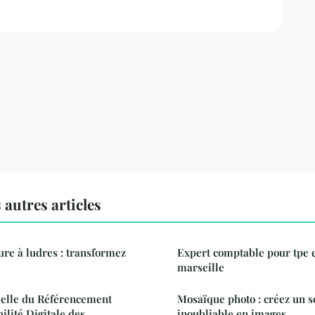
autres articles
ure à ludres : transformez
Expert comptable pour tpe e
marseille
ielle du Référencement
Mosaïque photo : créez un 
bilité Digitale des
inoubliable en images