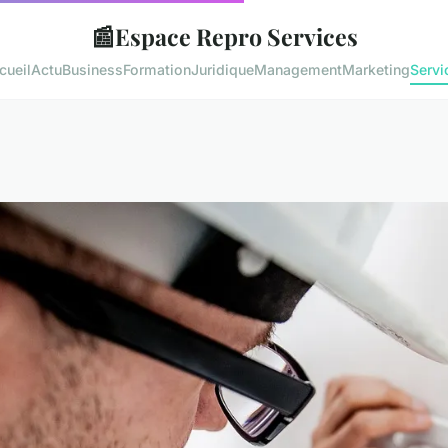
📰
Espace Repro Services
cueil
Actu
Business
Formation
Juridique
Management
Marketing
Servi