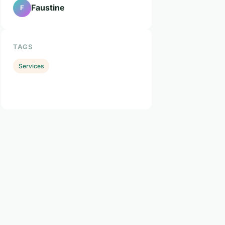
Faustine
F
TAGS
Services